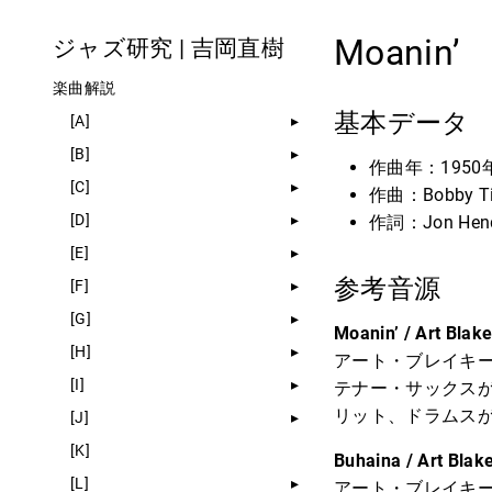
Moanin’
ジャズ研究 | 吉岡直樹
楽曲解説
基本データ
[A]
[B]
作曲年：1950
[C]
作曲：Bobby Ti
[D]
作詞：Jon Hendr
[E]
参考音源
[F]
[G]
Moanin’ / Art Bla
[H]
アート・ブレイキ
[I]
テナー・サックス
リット、ドラムス
[J]
[K]
Buhaina / Art Bla
[L]
アート・ブレイキ