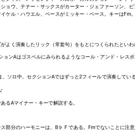
・ショウ、テナー・サックスがカーター・ジェファーソン、ピ
マイケル・ハウエル、ベースがミッキー・ベース。キーはFm
ズがよく演奏したリック（常套句）をもとにつくられたといわ
クションAはゴスペルにみられるようなコール・アンド・レス
では、ソロ中、セクションAではずっと2フィールで演奏してい
ド
であるAマイナー・キーで解説する。
ス部分のハーモニーは、B♭ F である。Fmでないことに注