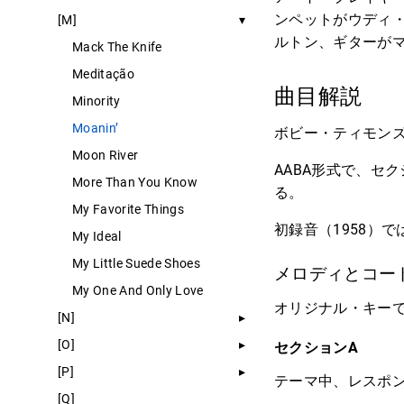
ンペットがウディ
[M]
ルトン、ギターが
Mack The Knife
Meditação
曲目解説
Minority
Moanin’
ボビー・ティモン
Moon River
AABA形式で、セ
More Than You Know
る。
My Favorite Things
初録音（1958）
My Ideal
My Little Suede Shoes
メロディとコー
My One And Only Love
オリジナル・キー
[N]
[O]
セクションA
[P]
テーマ中、レスポン
[Q]