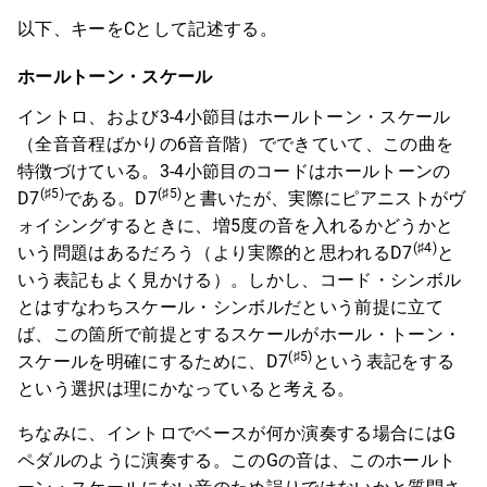
以下、キーをCとして記述する。
ホールトーン・スケール
イントロ、および3-4小節目はホールトーン・スケール
（全音音程ばかりの6音音階）でできていて、この曲を
特徴づけている。3-4小節目のコードはホールトーンの
(♯5)
(♯5)
D7
である。D7
と書いたが、実際にピアニストがヴ
ォイシングするときに、増5度の音を入れるかどうかと
(♯4)
いう問題はあるだろう（より実際的と思われるD7
と
いう表記もよく見かける）。しかし、コード・シンボル
とはすなわちスケール・シンボルだという前提に立て
ば、この箇所で前提とするスケールがホール・トーン・
(♯5)
スケールを明確にするために、D7
という表記をする
という選択は理にかなっていると考える。
ちなみに、イントロでベースが何か演奏する場合にはG
ペダルのように演奏する。このGの音は、このホールト