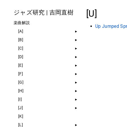
[U]
ジャズ研究 | 吉岡直樹
楽曲解説
Up Jumped Spr
[A]
[B]
[C]
[D]
[E]
[F]
[G]
[H]
[I]
[J]
[K]
[L]