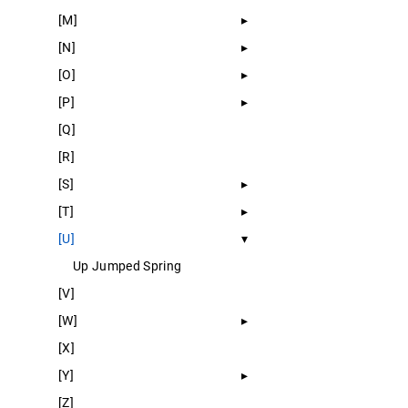
[M]
[N]
[O]
[P]
[Q]
[R]
[S]
[T]
[U]
Up Jumped Spring
[V]
[W]
[X]
[Y]
[Z]