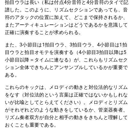
拍目ウラは長い（私は付点4分音符と4分音符のタイで記
譜した。このように、リズムセクションであっても、音
符のアタックの位置に加えて、どこまで保持されるか、
またアーティキュレーションはどうであるかを意識して
正確に演奏することが求められる。
また、3小節目は1拍目ウラ、3拍目ウラ、4小節目は1拍
目ウラと拍目オモテを演奏する（4小節目3拍目以降は5
小節目以降＝タイムに連なる）が、これらもリズムセク
ション全体できちんとアンサンブルしているかが重要で
ある。
これらのキックは、メロディの動きと対位法的なリズム
をなす（対位法的という言葉は正確ではないかもしれな
いが比喩としてとらえてください）。メロディとリズム
がそれぞれどのような動きをしているか、管楽器奏者、
リズム奏者双方が自分と相手の動きをきちんと理解して
おくことも重要である。