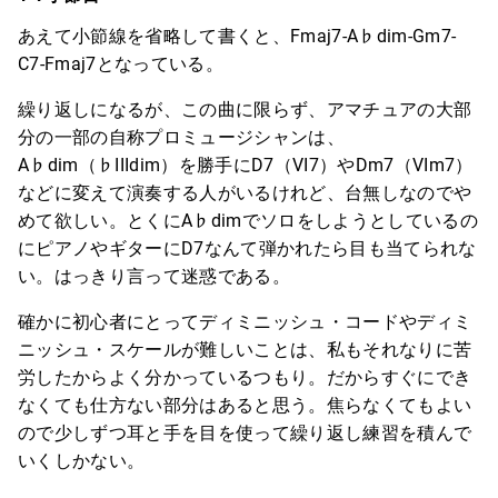
あえて小節線を省略して書くと、Fmaj7-A♭dim-Gm7-
C7-Fmaj7となっている。
繰り返しになるが、この曲に限らず、アマチュアの大部
分の一部の自称プロミュージシャンは、
A♭dim（♭IIIdim）を勝手にD7（VI7）やDm7（VIm7）
などに変えて演奏する人がいるけれど、台無しなのでや
めて欲しい。とくにA♭dimでソロをしようとしているの
にピアノやギターにD7なんて弾かれたら目も当てられな
い。はっきり言って迷惑である。
確かに初心者にとってディミニッシュ・コードやディミ
ニッシュ・スケールが難しいことは、私もそれなりに苦
労したからよく分かっているつもり。だからすぐにでき
なくても仕方ない部分はあると思う。焦らなくてもよい
ので少しずつ耳と手を目を使って繰り返し練習を積んで
いくしかない。